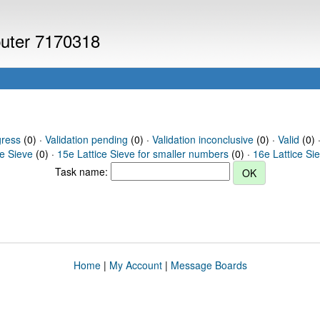
puter 7170318
gress
(0) ·
Validation pending
(0) ·
Validation inconclusive
(0) ·
Valid
(0) 
ce Sieve
(0) ·
15e Lattice Sieve for smaller numbers
(0) ·
16e Lattice Si
Task name:
Home
|
My Account
|
Message Boards