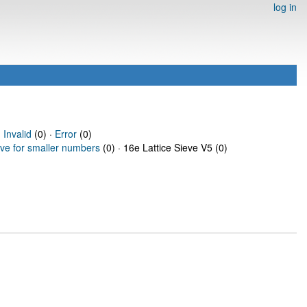
log in
·
Invalid
(0) ·
Error
(0)
eve for smaller numbers
(0) · 16e Lattice Sieve V5 (0)