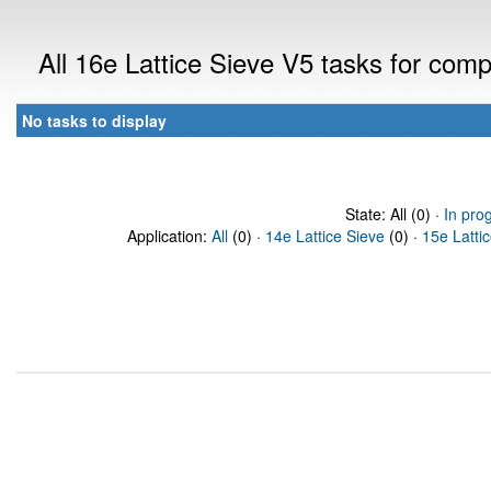
All 16e Lattice Sieve V5 tasks for com
No tasks to display
State: All (0) ·
In pro
Application:
All
(0) ·
14e Lattice Sieve
(0) ·
15e Latti