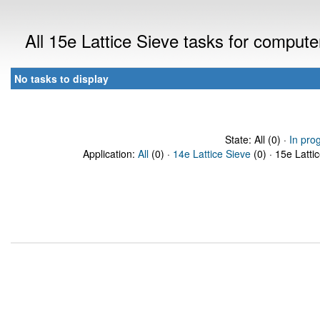
All 15e Lattice Sieve tasks for comput
No tasks to display
State: All (0) ·
In pro
Application:
All
(0) ·
14e Lattice Sieve
(0) · 15e Latti