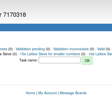
er 7170318
gress
(0) ·
Validation pending
(0) ·
Validation inconclusive
(0) ·
Valid
(0) 
ce Sieve (0) ·
15e Lattice Sieve for smaller numbers
(0) ·
16e Lattice Si
Task name:
Home
|
My Account
|
Message Boards