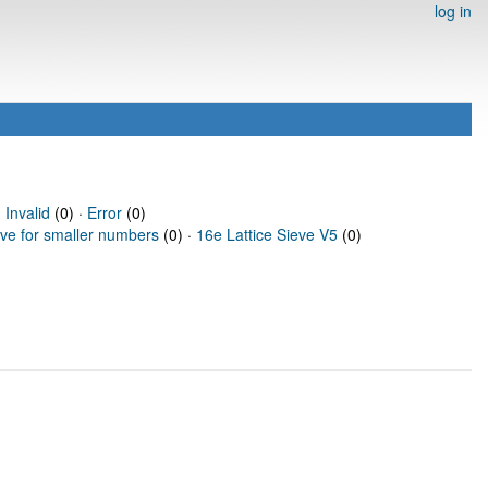
log in
·
Invalid
(0) ·
Error
(0)
eve for smaller numbers
(0) ·
16e Lattice Sieve V5
(0)