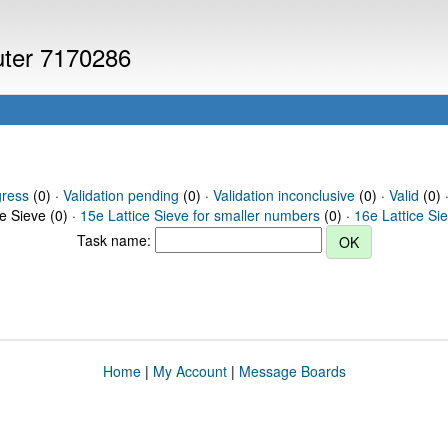
puter 7170286
gress
(0) ·
Validation pending
(0) ·
Validation inconclusive
(0) ·
Valid
(0) 
ce Sieve (0) ·
15e Lattice Sieve for smaller numbers
(0) ·
16e Lattice Si
Task name:
Home
|
My Account
|
Message Boards