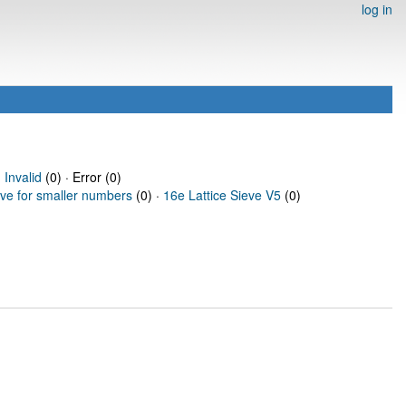
log in
·
Invalid
(0) · Error (0)
eve for smaller numbers
(0) ·
16e Lattice Sieve V5
(0)