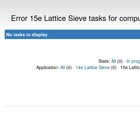
Error 15e Lattice Sieve tasks for com
No tasks to display
State:
All
(0) ·
In pro
Application:
All
(0) ·
14e Lattice Sieve
(0) · 15e Latti