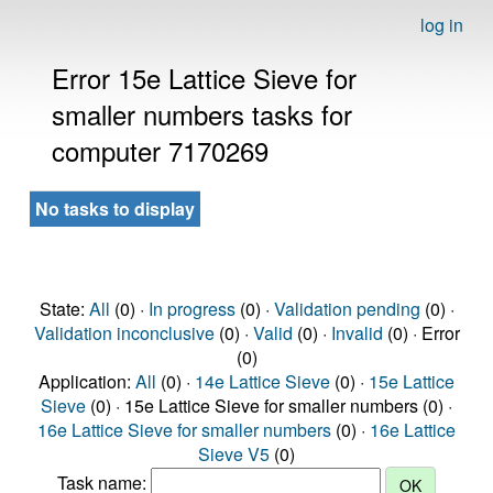
log in
Error 15e Lattice Sieve for
smaller numbers tasks for
computer 7170269
No tasks to display
State:
All
(0) ·
In progress
(0) ·
Validation pending
(0) ·
Validation inconclusive
(0) ·
Valid
(0) ·
Invalid
(0) · Error
(0)
Application:
All
(0) ·
14e Lattice Sieve
(0) ·
15e Lattice
Sieve
(0) · 15e Lattice Sieve for smaller numbers (0) ·
16e Lattice Sieve for smaller numbers
(0) ·
16e Lattice
Sieve V5
(0)
Task name: