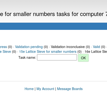
eve for smaller numbers tasks for computer
gress
(0) ·
Validation pending
(0) · Validation inconclusive (0) ·
Valid
(0) 
ce Sieve
(0) ·
15e Lattice Sieve for smaller numbers
(0) · 16e Lattice Si
Task name:
Home
|
My Account
|
Message Boards