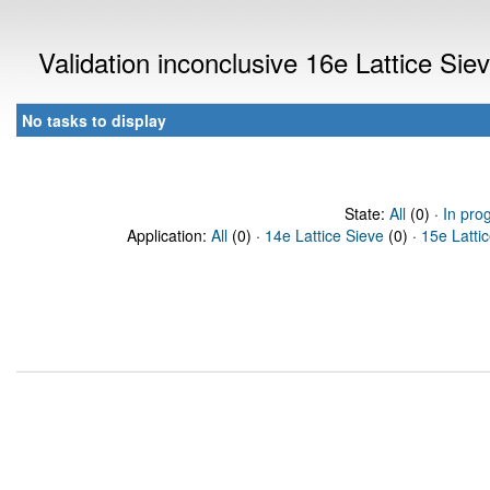
Validation inconclusive 16e Lattice Si
No tasks to display
State:
All
(0) ·
In pro
Application:
All
(0) ·
14e Lattice Sieve
(0) ·
15e Latti