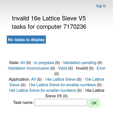
log in
Invalid 16e Lattice Sieve V5
tasks for computer 7170236
No tasks to display
State:
All
(0) ·
In progress
(0) ·
Validation pending
(0) ·
Validation inconclusive
(0) ·
Valid
(0) · Invalid (0) ·
Error
(0)
Application:
All
(0) ·
14e Lattice Sieve
(0) ·
15e Lattice
Sieve
(0) ·
15e Lattice Sieve for smaller numbers
(0) ·
16e Lattice Sieve for smaller numbers
(0) · 16e Lattice
Sieve V5 (0)
Task name: