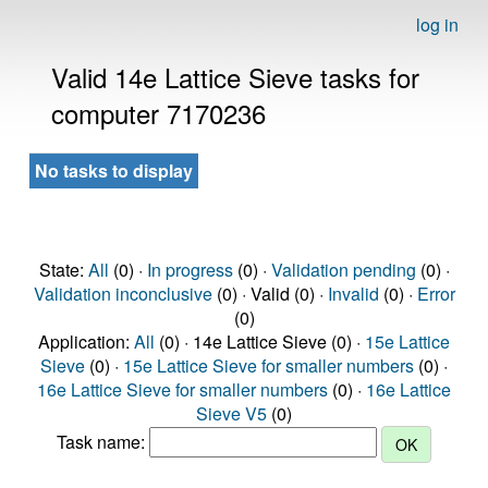
log in
Valid 14e Lattice Sieve tasks for
computer 7170236
No tasks to display
State:
All
(0) ·
In progress
(0) ·
Validation pending
(0) ·
Validation inconclusive
(0) · Valid (0) ·
Invalid
(0) ·
Error
(0)
Application:
All
(0) · 14e Lattice Sieve (0) ·
15e Lattice
Sieve
(0) ·
15e Lattice Sieve for smaller numbers
(0) ·
16e Lattice Sieve for smaller numbers
(0) ·
16e Lattice
Sieve V5
(0)
Task name: