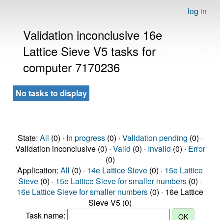
log in
Validation inconclusive 16e
Lattice Sieve V5 tasks for
computer 7170236
No tasks to display
State:
All
(0) ·
In progress
(0) ·
Validation pending
(0) ·
Validation inconclusive (0) ·
Valid
(0) ·
Invalid
(0) ·
Error
(0)
Application:
All
(0) ·
14e Lattice Sieve
(0) ·
15e Lattice
Sieve
(0) ·
15e Lattice Sieve for smaller numbers
(0) ·
16e Lattice Sieve for smaller numbers
(0) · 16e Lattice
Sieve V5 (0)
Task name: