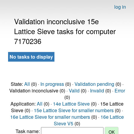
log in
Validation inconclusive 15e
Lattice Sieve tasks for computer
7170236
No tasks to display
State:
All
(0) ·
In progress
(0) ·
Validation pending
(0) ·
Validation inconclusive (0) ·
Valid
(0) ·
Invalid
(0) ·
Error
(0)
Application:
All
(0) ·
14e Lattice Sieve
(0) · 15e Lattice
Sieve (0) ·
15e Lattice Sieve for smaller numbers
(0) ·
16e Lattice Sieve for smaller numbers
(0) ·
16e Lattice
Sieve V5
(0)
Task name: