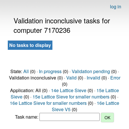
log in
Validation inconclusive tasks for
computer 7170236
No tasks to display
State:
All
(0) ·
In progress
(0) ·
Validation pending
(0) ·
Validation inconclusive (0) ·
Valid
(0) ·
Invalid
(0) ·
Error
(0)
Application: All (0) ·
14e Lattice Sieve
(0) ·
15e Lattice
Sieve
(0) ·
15e Lattice Sieve for smaller numbers
(0) ·
16e Lattice Sieve for smaller numbers
(0) ·
16e Lattice
Sieve V5
(0)
Task name: