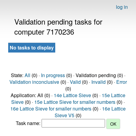
log in
Validation pending tasks for
computer 7170236
No tasks to display
State:
All
(0) ·
In progress
(0) · Validation pending (0) ·
Validation inconclusive
(0) ·
Valid
(0) ·
Invalid
(0) ·
Error
(0)
Application: All (0) ·
14e Lattice Sieve
(0) ·
15e Lattice
Sieve
(0) ·
15e Lattice Sieve for smaller numbers
(0) ·
16e Lattice Sieve for smaller numbers
(0) ·
16e Lattice
Sieve V5
(0)
Task name: