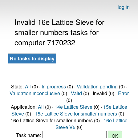
log in
Invalid 16e Lattice Sieve for
smaller numbers tasks for
computer 7170232
No tasks to display
State:
All
(0) ·
In progress
(0) ·
Validation pending
(0) ·
Validation inconclusive
(0) ·
Valid
(0) · Invalid (0) ·
Error
(0)
Application:
All
(0) ·
14e Lattice Sieve
(0) ·
15e Lattice
Sieve
(0) ·
15e Lattice Sieve for smaller numbers
(0) ·
16e Lattice Sieve for smaller numbers (0) ·
16e Lattice
Sieve V5
(0)
Task name: