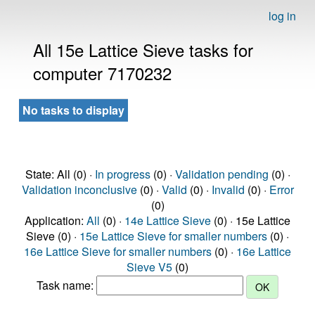
log in
All 15e Lattice Sieve tasks for
computer 7170232
No tasks to display
State: All (0) ·
In progress
(0) ·
Validation pending
(0) ·
Validation inconclusive
(0) ·
Valid
(0) ·
Invalid
(0) ·
Error
(0)
Application:
All
(0) ·
14e Lattice Sieve
(0) · 15e Lattice
Sieve (0) ·
15e Lattice Sieve for smaller numbers
(0) ·
16e Lattice Sieve for smaller numbers
(0) ·
16e Lattice
Sieve V5
(0)
Task name: