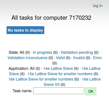
log in
All tasks for computer 7170232
No tasks to display
State: All (0) ·
In progress
(0) ·
Validation pending
(0) ·
Validation inconclusive
(0) ·
Valid
(0) ·
Invalid
(0) ·
Error
(0)
Application: All (0) ·
14e Lattice Sieve
(0) ·
15e Lattice
Sieve
(0) ·
15e Lattice Sieve for smaller numbers
(0) ·
16e Lattice Sieve for smaller numbers
(0) ·
16e Lattice
Sieve V5
(0)
Task name: