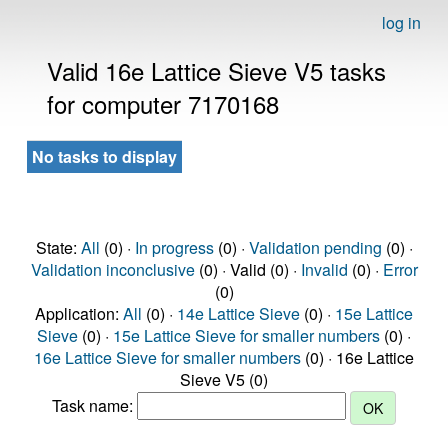
log in
Valid 16e Lattice Sieve V5 tasks
for computer 7170168
No tasks to display
State:
All
(0) ·
In progress
(0) ·
Validation pending
(0) ·
Validation inconclusive
(0) · Valid (0) ·
Invalid
(0) ·
Error
(0)
Application:
All
(0) ·
14e Lattice Sieve
(0) ·
15e Lattice
Sieve
(0) ·
15e Lattice Sieve for smaller numbers
(0) ·
16e Lattice Sieve for smaller numbers
(0) · 16e Lattice
Sieve V5 (0)
Task name: