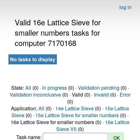
log in
Valid 16e Lattice Sieve for
smaller numbers tasks for
computer 7170168
No tasks to display
State:
All
(0) ·
In progress
(0) ·
Validation pending
(0) ·
Validation inconclusive
(0) · Valid (0) ·
Invalid
(0) ·
Error
(0)
Application:
All
(0) ·
14e Lattice Sieve
(0) ·
15e Lattice
Sieve
(0) ·
15e Lattice Sieve for smaller numbers
(0) ·
16e Lattice Sieve for smaller numbers (0) ·
16e Lattice
Sieve V5
(0)
Task name: