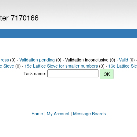
uter 7170166
gress
(0) ·
Validation pending
(0) · Validation inconclusive (0) ·
Valid
(0) 
ce Sieve
(0) ·
15e Lattice Sieve for smaller numbers
(0) ·
16e Lattice Si
Task name:
Home
|
My Account
|
Message Boards