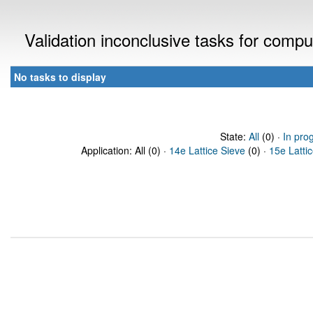
Validation inconclusive tasks for comp
No tasks to display
State:
All
(0) ·
In pro
Application: All (0) ·
14e Lattice Sieve
(0) ·
15e Latti