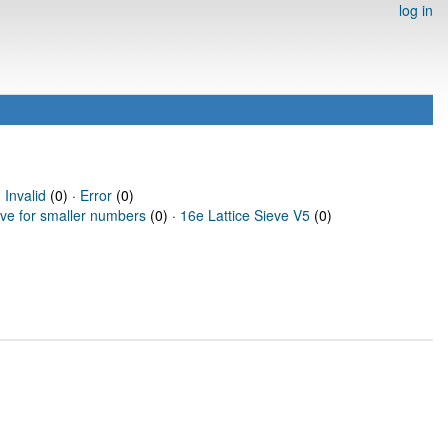
log in
·
Invalid
(0) ·
Error
(0)
eve for smaller numbers
(0) ·
16e Lattice Sieve V5
(0)