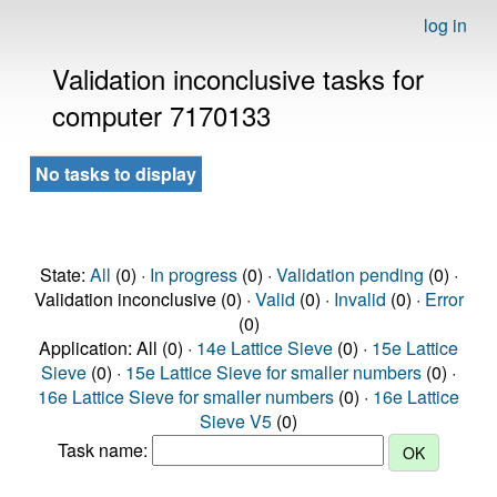
log in
Validation inconclusive tasks for
computer 7170133
No tasks to display
State:
All
(0) ·
In progress
(0) ·
Validation pending
(0) ·
Validation inconclusive (0) ·
Valid
(0) ·
Invalid
(0) ·
Error
(0)
Application: All (0) ·
14e Lattice Sieve
(0) ·
15e Lattice
Sieve
(0) ·
15e Lattice Sieve for smaller numbers
(0) ·
16e Lattice Sieve for smaller numbers
(0) ·
16e Lattice
Sieve V5
(0)
Task name: