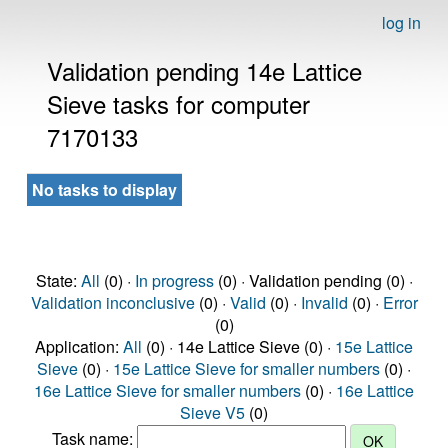
log in
Validation pending 14e Lattice
Sieve tasks for computer
7170133
No tasks to display
State:
All
(0) ·
In progress
(0) · Validation pending (0) ·
Validation inconclusive
(0) ·
Valid
(0) ·
Invalid
(0) ·
Error
(0)
Application:
All
(0) · 14e Lattice Sieve (0) ·
15e Lattice
Sieve
(0) ·
15e Lattice Sieve for smaller numbers
(0) ·
16e Lattice Sieve for smaller numbers
(0) ·
16e Lattice
Sieve V5
(0)
Task name: