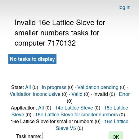
log in
Invalid 16e Lattice Sieve for
smaller numbers tasks for
computer 7170132
No tasks to display
State:
All
(0) ·
In progress
(0) ·
Validation pending
(0) ·
Validation inconclusive
(0) ·
Valid
(0) · Invalid (0) ·
Error
(0)
Application:
All
(0) ·
14e Lattice Sieve
(0) ·
15e Lattice
Sieve
(0) ·
15e Lattice Sieve for smaller numbers
(0) ·
16e Lattice Sieve for smaller numbers (0) ·
16e Lattice
Sieve V5
(0)
Task name: