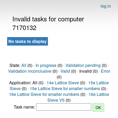
log in
Invalid tasks for computer
7170132
No tasks to display
State:
All
(0) ·
In progress
(0) ·
Validation pending
(0) ·
Validation inconclusive
(0) ·
Valid
(0) · Invalid (0) ·
Error
(0)
Application: All (0) ·
14e Lattice Sieve
(0) ·
15e Lattice
Sieve
(0) ·
15e Lattice Sieve for smaller numbers
(0) ·
16e Lattice Sieve for smaller numbers
(0) ·
16e Lattice
Sieve V5
(0)
Task name: