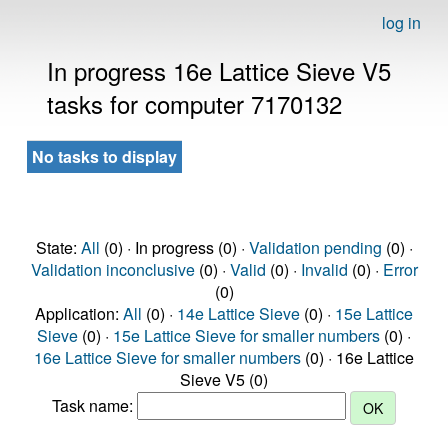
log in
In progress 16e Lattice Sieve V5
tasks for computer 7170132
No tasks to display
State:
All
(0) · In progress (0) ·
Validation pending
(0) ·
Validation inconclusive
(0) ·
Valid
(0) ·
Invalid
(0) ·
Error
(0)
Application:
All
(0) ·
14e Lattice Sieve
(0) ·
15e Lattice
Sieve
(0) ·
15e Lattice Sieve for smaller numbers
(0) ·
16e Lattice Sieve for smaller numbers
(0) · 16e Lattice
Sieve V5 (0)
Task name: