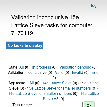
log in
Validation inconclusive 15e
Lattice Sieve tasks for computer
7170119
No tasks to display
State:
All
(0) ·
In progress
(0) ·
Validation pending
(0) ·
Validation inconclusive (0) ·
Valid
(0) ·
Invalid
(0) ·
Error
(0)
Application:
All
(0) ·
14e Lattice Sieve
(0) · 15e Lattice
Sieve (0) ·
15e Lattice Sieve for smaller numbers
(0) ·
16e Lattice Sieve for smaller numbers
(0) ·
16e Lattice
Sieve V5
(0)
Task name: