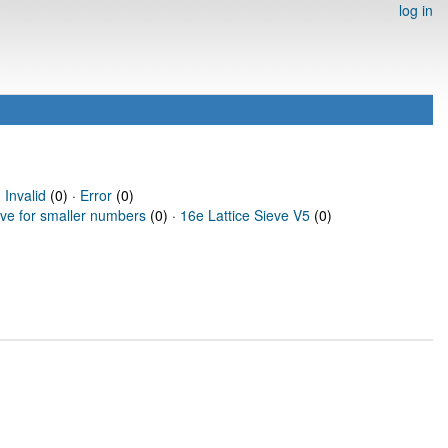
log in
·
Invalid
(0) ·
Error
(0)
eve for smaller numbers
(0) ·
16e Lattice Sieve V5
(0)