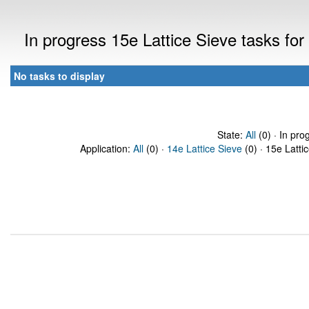
In progress 15e Lattice Sieve tasks f
No tasks to display
State:
All
(0) · In pro
Application:
All
(0) ·
14e Lattice Sieve
(0) · 15e Latti