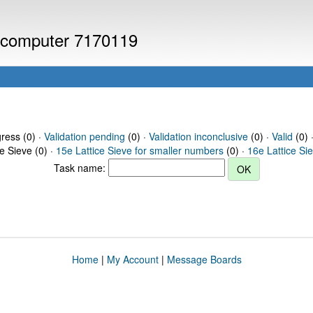
or computer 7170119
gress (0) ·
Validation pending
(0) ·
Validation inconclusive
(0) ·
Valid
(0) 
ce Sieve (0) ·
15e Lattice Sieve for smaller numbers
(0) ·
16e Lattice Si
Task name:
Home
|
My Account
|
Message Boards