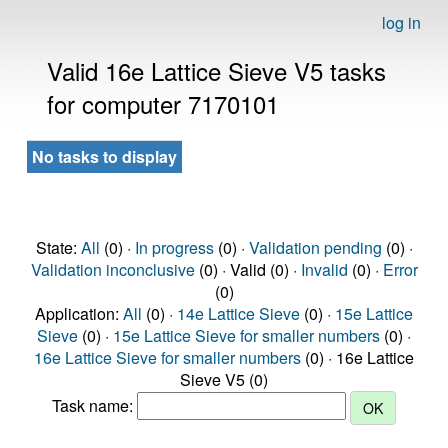
log in
Valid 16e Lattice Sieve V5 tasks
for computer 7170101
No tasks to display
State:
All
(0) ·
In progress
(0) ·
Validation pending
(0) ·
Validation inconclusive
(0) · Valid (0) ·
Invalid
(0) ·
Error
(0)
Application:
All
(0) ·
14e Lattice Sieve
(0) ·
15e Lattice
Sieve
(0) ·
15e Lattice Sieve for smaller numbers
(0) ·
16e Lattice Sieve for smaller numbers
(0) · 16e Lattice
Sieve V5 (0)
Task name: