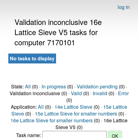
log in
Validation inconclusive 16e
Lattice Sieve V5 tasks for
computer 7170101
No tasks to display
State:
All
(0) ·
In progress
(0) ·
Validation pending
(0) ·
Validation inconclusive (0) ·
Valid
(0) ·
Invalid
(0) ·
Error
(0)
Application:
All
(0) ·
14e Lattice Sieve
(0) ·
15e Lattice
Sieve
(0) ·
15e Lattice Sieve for smaller numbers
(0) ·
16e Lattice Sieve for smaller numbers
(0) · 16e Lattice
Sieve V5 (0)
Task name: