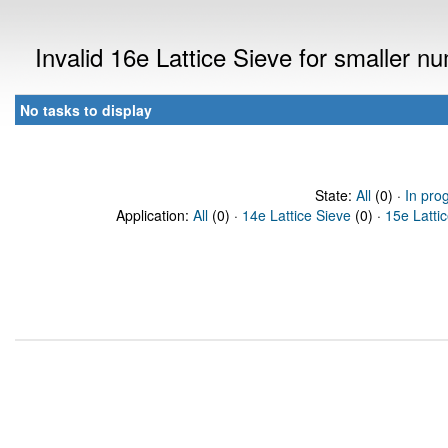
Invalid 16e Lattice Sieve for smaller 
No tasks to display
State:
All
(0) ·
In pro
Application:
All
(0) ·
14e Lattice Sieve
(0) ·
15e Latti