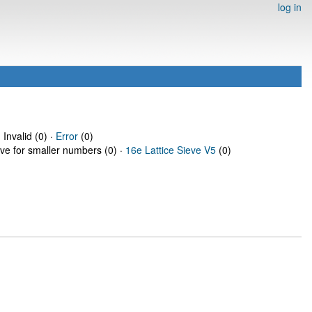
log in
 Invalid (0) ·
Error
(0)
eve for smaller numbers (0) ·
16e Lattice Sieve V5
(0)