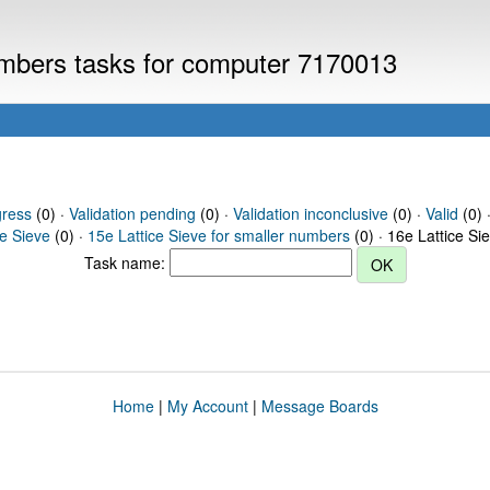
numbers tasks for computer 7170013
gress
(0) ·
Validation pending
(0) ·
Validation inconclusive
(0) ·
Valid
(0) ·
ce Sieve
(0) ·
15e Lattice Sieve for smaller numbers
(0) · 16e Lattice Si
Task name:
Home
|
My Account
|
Message Boards