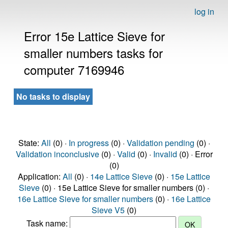
log in
Error 15e Lattice Sieve for
smaller numbers tasks for
computer 7169946
No tasks to display
State:
All
(0) ·
In progress
(0) ·
Validation pending
(0) ·
Validation inconclusive
(0) ·
Valid
(0) ·
Invalid
(0) · Error
(0)
Application:
All
(0) ·
14e Lattice Sieve
(0) ·
15e Lattice
Sieve
(0) · 15e Lattice Sieve for smaller numbers (0) ·
16e Lattice Sieve for smaller numbers
(0) ·
16e Lattice
Sieve V5
(0)
Task name: