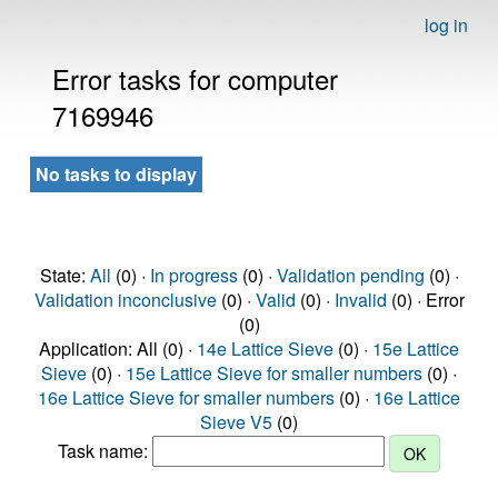
log in
Error tasks for computer
7169946
No tasks to display
State:
All
(0) ·
In progress
(0) ·
Validation pending
(0) ·
Validation inconclusive
(0) ·
Valid
(0) ·
Invalid
(0) · Error
(0)
Application: All (0) ·
14e Lattice Sieve
(0) ·
15e Lattice
Sieve
(0) ·
15e Lattice Sieve for smaller numbers
(0) ·
16e Lattice Sieve for smaller numbers
(0) ·
16e Lattice
Sieve V5
(0)
Task name: