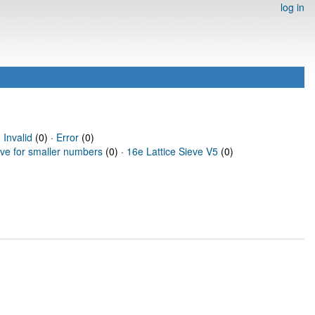
log in
·
Invalid
(0) ·
Error
(0)
eve for smaller numbers
(0) ·
16e Lattice Sieve V5
(0)