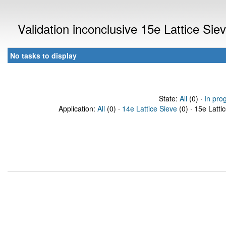
Validation inconclusive 15e Lattice Si
No tasks to display
State:
All
(0) ·
In pro
Application:
All
(0) ·
14e Lattice Sieve
(0) · 15e Latti