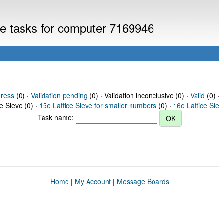
eve tasks for computer 7169946
gress
(0) ·
Validation pending
(0) · Validation inconclusive (0) ·
Valid
(0) 
ce Sieve (0) ·
15e Lattice Sieve for smaller numbers
(0) ·
16e Lattice Si
Task name:
Home
|
My Account
|
Message Boards