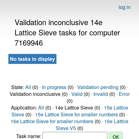
log in
Validation inconclusive 14e
Lattice Sieve tasks for computer
7169946
No tasks to display
State:
All
(0) ·
In progress
(0) ·
Validation pending
(0) ·
Validation inconclusive (0) ·
Valid
(0) ·
Invalid
(0) ·
Error
(0)
Application:
All
(0) · 14e Lattice Sieve (0) ·
15e Lattice
Sieve
(0) ·
15e Lattice Sieve for smaller numbers
(0) ·
16e Lattice Sieve for smaller numbers
(0) ·
16e Lattice
Sieve V5
(0)
Task name: