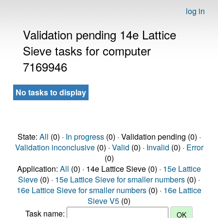
log in
Validation pending 14e Lattice
Sieve tasks for computer
7169946
No tasks to display
State:
All
(0) ·
In progress
(0) · Validation pending (0) ·
Validation inconclusive
(0) ·
Valid
(0) ·
Invalid
(0) ·
Error
(0)
Application:
All
(0) · 14e Lattice Sieve (0) ·
15e Lattice
Sieve
(0) ·
15e Lattice Sieve for smaller numbers
(0) ·
16e Lattice Sieve for smaller numbers
(0) ·
16e Lattice
Sieve V5
(0)
Task name: