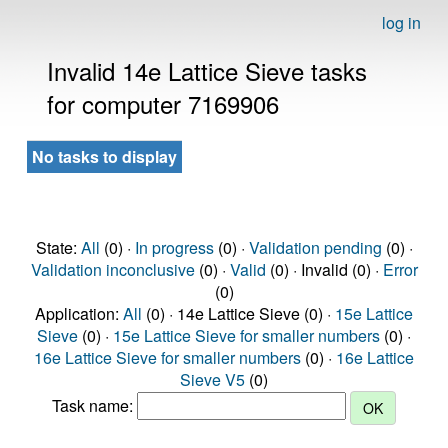
log in
Invalid 14e Lattice Sieve tasks
for computer 7169906
No tasks to display
State:
All
(0) ·
In progress
(0) ·
Validation pending
(0) ·
Validation inconclusive
(0) ·
Valid
(0) · Invalid (0) ·
Error
(0)
Application:
All
(0) · 14e Lattice Sieve (0) ·
15e Lattice
Sieve
(0) ·
15e Lattice Sieve for smaller numbers
(0) ·
16e Lattice Sieve for smaller numbers
(0) ·
16e Lattice
Sieve V5
(0)
Task name: