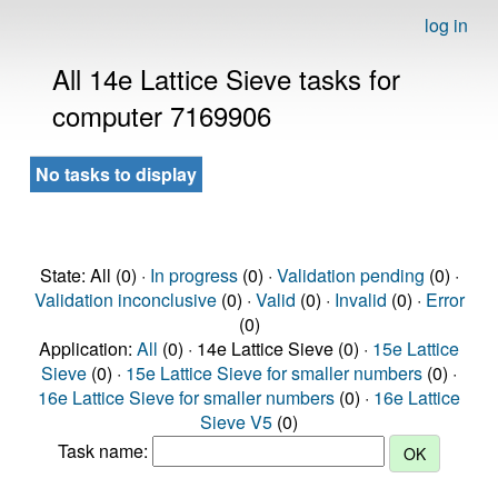
log in
All 14e Lattice Sieve tasks for
computer 7169906
No tasks to display
State: All (0) ·
In progress
(0) ·
Validation pending
(0) ·
Validation inconclusive
(0) ·
Valid
(0) ·
Invalid
(0) ·
Error
(0)
Application:
All
(0) · 14e Lattice Sieve (0) ·
15e Lattice
Sieve
(0) ·
15e Lattice Sieve for smaller numbers
(0) ·
16e Lattice Sieve for smaller numbers
(0) ·
16e Lattice
Sieve V5
(0)
Task name: