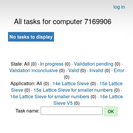
log in
All tasks for computer 7169906
No tasks to display
State: All (0) ·
In progress
(0) ·
Validation pending
(0) ·
Validation inconclusive
(0) ·
Valid
(0) ·
Invalid
(0) ·
Error
(0)
Application: All (0) ·
14e Lattice Sieve
(0) ·
15e Lattice
Sieve
(0) ·
15e Lattice Sieve for smaller numbers
(0) ·
16e Lattice Sieve for smaller numbers
(0) ·
16e Lattice
Sieve V5
(0)
Task name: