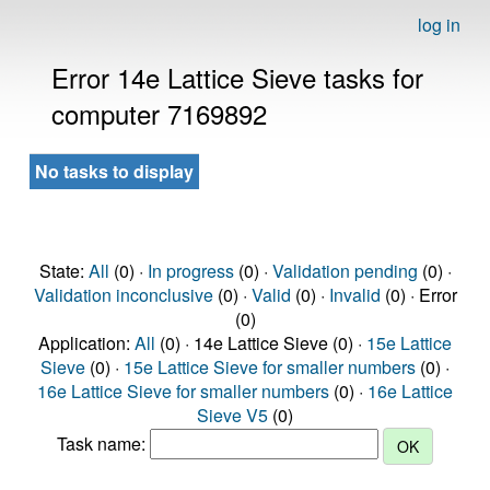
log in
Error 14e Lattice Sieve tasks for
computer 7169892
No tasks to display
State:
All
(0) ·
In progress
(0) ·
Validation pending
(0) ·
Validation inconclusive
(0) ·
Valid
(0) ·
Invalid
(0) · Error
(0)
Application:
All
(0) · 14e Lattice Sieve (0) ·
15e Lattice
Sieve
(0) ·
15e Lattice Sieve for smaller numbers
(0) ·
16e Lattice Sieve for smaller numbers
(0) ·
16e Lattice
Sieve V5
(0)
Task name: