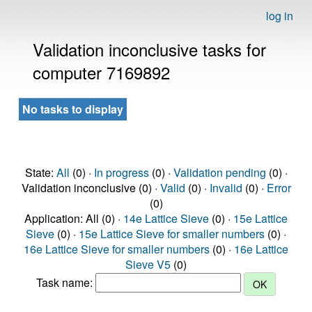
log in
Validation inconclusive tasks for
computer 7169892
No tasks to display
State:
All
(0) ·
In progress
(0) ·
Validation pending
(0) ·
Validation inconclusive (0) ·
Valid
(0) ·
Invalid
(0) ·
Error
(0)
Application: All (0) ·
14e Lattice Sieve
(0) ·
15e Lattice
Sieve
(0) ·
15e Lattice Sieve for smaller numbers
(0) ·
16e Lattice Sieve for smaller numbers
(0) ·
16e Lattice
Sieve V5
(0)
Task name: