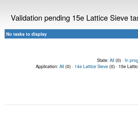
Validation pending 15e Lattice Sieve t
No tasks to display
State:
All
(0) ·
In pro
Application:
All
(0) ·
14e Lattice Sieve
(0) · 15e Latti