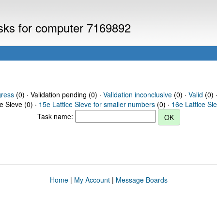
asks for computer 7169892
gress
(0) · Validation pending (0) ·
Validation inconclusive
(0) ·
Valid
(0) 
ce Sieve (0) ·
15e Lattice Sieve for smaller numbers
(0) ·
16e Lattice Si
Task name:
Home
|
My Account
|
Message Boards