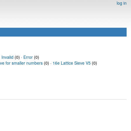
log in
·
Invalid
(0) ·
Error
(0)
eve for smaller numbers
(0) ·
16e Lattice Sieve V5
(0)