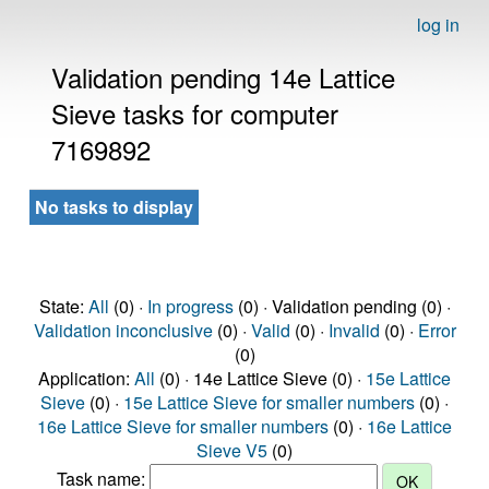
log in
Validation pending 14e Lattice
Sieve tasks for computer
7169892
No tasks to display
State:
All
(0) ·
In progress
(0) · Validation pending (0) ·
Validation inconclusive
(0) ·
Valid
(0) ·
Invalid
(0) ·
Error
(0)
Application:
All
(0) · 14e Lattice Sieve (0) ·
15e Lattice
Sieve
(0) ·
15e Lattice Sieve for smaller numbers
(0) ·
16e Lattice Sieve for smaller numbers
(0) ·
16e Lattice
Sieve V5
(0)
Task name: