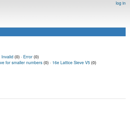
log in
·
Invalid
(0) ·
Error
(0)
eve for smaller numbers
(0) ·
16e Lattice Sieve V5
(0)