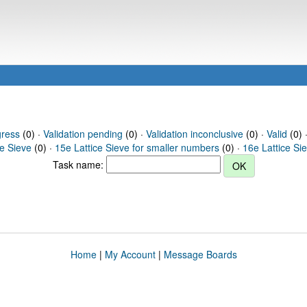
gress
(0) ·
Validation pending
(0) ·
Validation inconclusive
(0) ·
Valid
(0) 
ce Sieve
(0) ·
15e Lattice Sieve for smaller numbers
(0) ·
16e Lattice Si
Task name:
Home
|
My Account
|
Message Boards