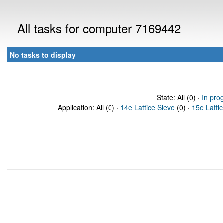
All tasks for computer 7169442
No tasks to display
State: All (0) ·
In pro
Application: All (0) ·
14e Lattice Sieve
(0) ·
15e Latti