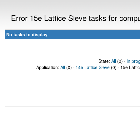
Error 15e Lattice Sieve tasks for com
No tasks to display
State:
All
(0) ·
In pro
Application:
All
(0) ·
14e Lattice Sieve
(0) · 15e Latti