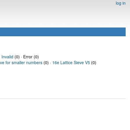
log in
·
Invalid
(0) · Error (0)
eve for smaller numbers
(0) ·
16e Lattice Sieve V5
(0)