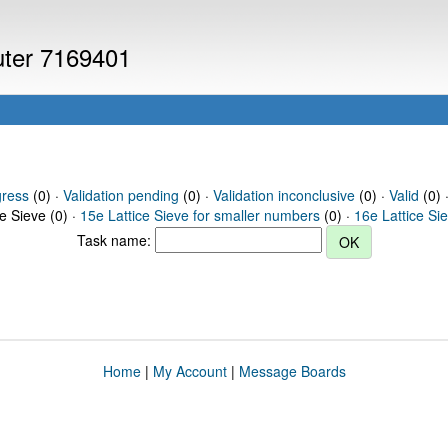
puter 7169401
gress
(0) ·
Validation pending
(0) ·
Validation inconclusive
(0) ·
Valid
(0) 
ce Sieve (0) ·
15e Lattice Sieve for smaller numbers
(0) ·
16e Lattice Si
Task name:
Home
|
My Account
|
Message Boards