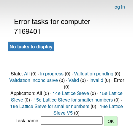
log in
Error tasks for computer
7169401
No tasks to display
State:
All
(0) ·
In progress
(0) ·
Validation pending
(0) ·
Validation inconclusive
(0) ·
Valid
(0) ·
Invalid
(0) · Error
(0)
Application: All (0) ·
14e Lattice Sieve
(0) ·
15e Lattice
Sieve
(0) ·
15e Lattice Sieve for smaller numbers
(0) ·
16e Lattice Sieve for smaller numbers
(0) ·
16e Lattice
Sieve V5
(0)
Task name: