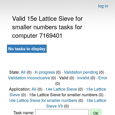
log in
Valid 15e Lattice Sieve for
smaller numbers tasks for
computer 7169401
No tasks to display
State:
All
(0) ·
In progress
(0) ·
Validation pending
(0) ·
Validation inconclusive
(0) · Valid (0) ·
Invalid
(0) ·
Error
(0)
Application:
All
(0) ·
14e Lattice Sieve
(0) ·
15e Lattice
Sieve
(0) · 15e Lattice Sieve for smaller numbers (0) ·
16e Lattice Sieve for smaller numbers
(0) ·
16e Lattice
Sieve V5
(0)
Task name: