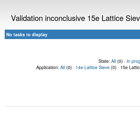
Validation inconclusive 15e Lattice Si
No tasks to display
State:
All
(0) ·
In pro
Application:
All
(0) ·
14e Lattice Sieve
(0) · 15e Latti