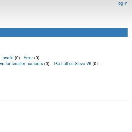
log in
·
Invalid
(0) ·
Error
(0)
eve for smaller numbers
(0) ·
16e Lattice Sieve V5
(0)