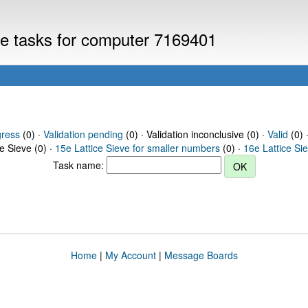
eve tasks for computer 7169401
gress
(0) ·
Validation pending
(0) · Validation inconclusive (0) ·
Valid
(0) 
ce Sieve (0) ·
15e Lattice Sieve for smaller numbers
(0) ·
16e Lattice Si
Task name:
Home
|
My Account
|
Message Boards