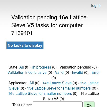
log in
Validation pending 16e Lattice
Sieve V5 tasks for computer
7169401
No tasks to display
State:
All
(0) ·
In progress
(0) · Validation pending (0) ·
Validation inconclusive
(0) ·
Valid
(0) ·
Invalid
(0) ·
Error
(0)
Application:
All
(0) ·
14e Lattice Sieve
(0) ·
15e Lattice
Sieve
(0) ·
15e Lattice Sieve for smaller numbers
(0) ·
16e Lattice Sieve for smaller numbers
(0) · 16e Lattice
Sieve V5 (0)
Task name: