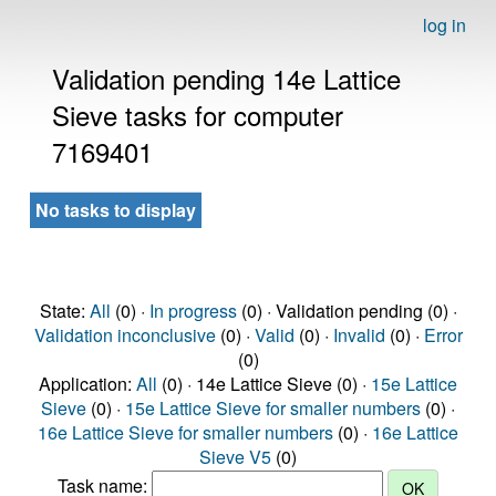
log in
Validation pending 14e Lattice
Sieve tasks for computer
7169401
No tasks to display
State:
All
(0) ·
In progress
(0) · Validation pending (0) ·
Validation inconclusive
(0) ·
Valid
(0) ·
Invalid
(0) ·
Error
(0)
Application:
All
(0) · 14e Lattice Sieve (0) ·
15e Lattice
Sieve
(0) ·
15e Lattice Sieve for smaller numbers
(0) ·
16e Lattice Sieve for smaller numbers
(0) ·
16e Lattice
Sieve V5
(0)
Task name: