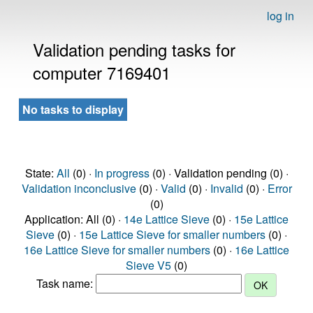
log in
Validation pending tasks for
computer 7169401
No tasks to display
State:
All
(0) ·
In progress
(0) · Validation pending (0) ·
Validation inconclusive
(0) ·
Valid
(0) ·
Invalid
(0) ·
Error
(0)
Application: All (0) ·
14e Lattice Sieve
(0) ·
15e Lattice
Sieve
(0) ·
15e Lattice Sieve for smaller numbers
(0) ·
16e Lattice Sieve for smaller numbers
(0) ·
16e Lattice
Sieve V5
(0)
Task name: