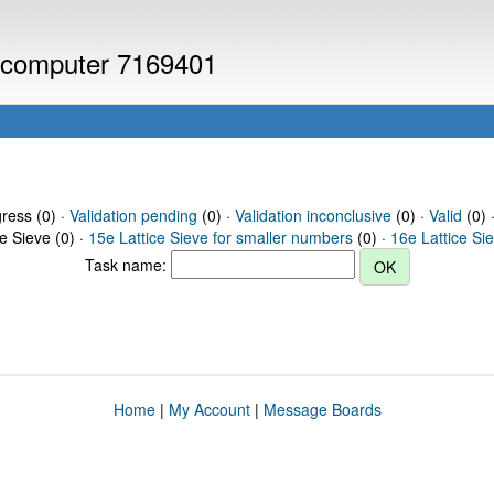
or computer 7169401
gress (0) ·
Validation pending
(0) ·
Validation inconclusive
(0) ·
Valid
(0) 
ce Sieve (0) ·
15e Lattice Sieve for smaller numbers
(0) ·
16e Lattice Si
Task name:
Home
|
My Account
|
Message Boards