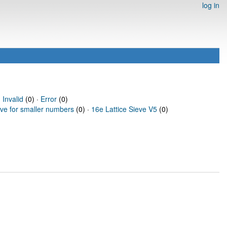
log in
·
Invalid
(0) ·
Error
(0)
eve for smaller numbers
(0) ·
16e Lattice Sieve V5
(0)