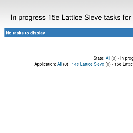
In progress 15e Lattice Sieve tasks f
No tasks to display
State:
All
(0) · In pro
Application:
All
(0) ·
14e Lattice Sieve
(0) · 15e Latti