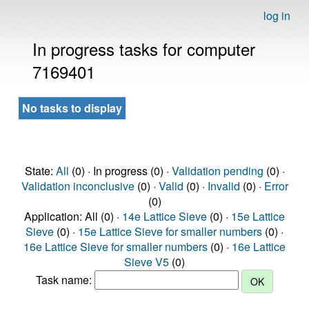
log in
In progress tasks for computer
7169401
No tasks to display
State:
All
(0) · In progress (0) ·
Validation pending
(0) ·
Validation inconclusive
(0) ·
Valid
(0) ·
Invalid
(0) ·
Error
(0)
Application: All (0) ·
14e Lattice Sieve
(0) ·
15e Lattice
Sieve
(0) ·
15e Lattice Sieve for smaller numbers
(0) ·
16e Lattice Sieve for smaller numbers
(0) ·
16e Lattice
Sieve V5
(0)
Task name: