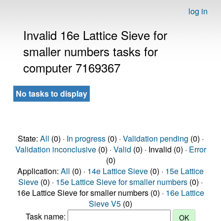
log in
Invalid 16e Lattice Sieve for
smaller numbers tasks for
computer 7169367
No tasks to display
State:
All
(0) ·
In progress
(0) ·
Validation pending
(0) ·
Validation inconclusive
(0) ·
Valid
(0) · Invalid (0) ·
Error
(0)
Application:
All
(0) ·
14e Lattice Sieve
(0) ·
15e Lattice
Sieve
(0) ·
15e Lattice Sieve for smaller numbers
(0) ·
16e Lattice Sieve for smaller numbers (0) ·
16e Lattice
Sieve V5
(0)
Task name: